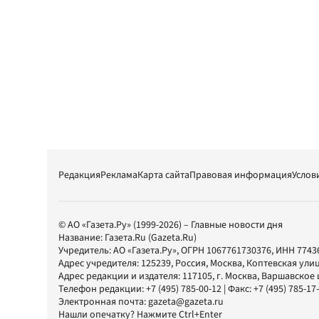
Редакция
Реклама
Карта сайта
Правовая информация
Услов
© АО «Газета.Ру» (1999-2026) – Главные новости дня
Название:
Газета.Ru
(Gazeta.Ru)
Учредитель:
АО «Газета.Ру»
, ОГРН 1067761730376, ИНН 7743
Адрес учредителя: 125239, Россия, Москва, Коптевская улиц
Адрес редакции и издателя:
117105
, г.
Москва
,
Варшавское шо
Телефон редакции:
+7 (495) 785-00-12
| Факс:
+7 (495) 785-17
Электронная почта:
gazeta@gazeta.ru
Нашли опечатку? Нажмите Ctrl+Enter