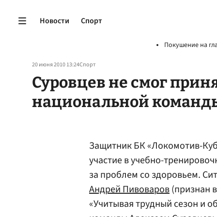
Новости
Спорт
Покушение на гл
20 июня 2010 13:24
Спорт
Суровцев не смог приня
национальной команд
Защитник БК «Локомотив-Ку
участие в учебно-тренировоч
за проблем со здоровьем. С
Андрей Пивоваров
(признан в
«Учитывая трудный сезон и о