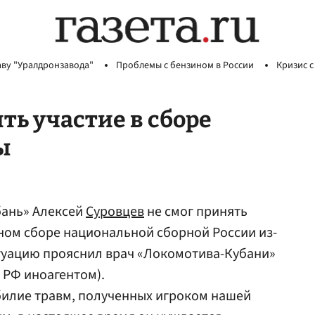
аву "Уралдронзавода"
Проблемы с бензином в России
Кризис с
ть участие в сборе
ы
бань» Алексей
Суровцев
не смог принять
ном сборе национальной сборной России из-
итуацию прояснил врач «Локомотива-Кубани»
 РФ иноагентом).
билие травм, полученных игроком нашей