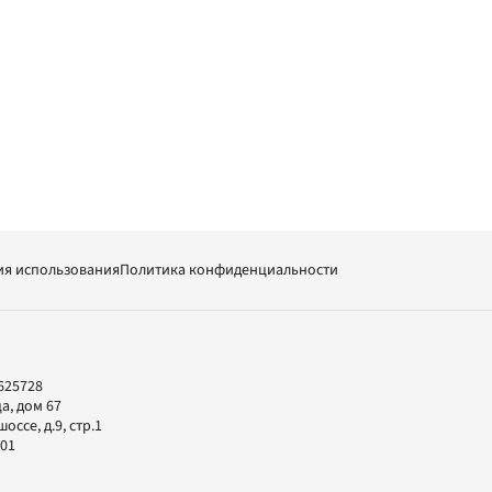
ия использования
Политика конфиденциальности
625728
а, дом 67
ссе, д.9, стр.1
-01