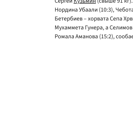
Сергей
Кузьмин
(свыше 91 кг)
Нордина Убаали (10:3), Чебот
Бетербиев – хорвата Сепа Хрв
Мухаммета Гунера, а Селимов
Ромала Аманова (15:2), сооба