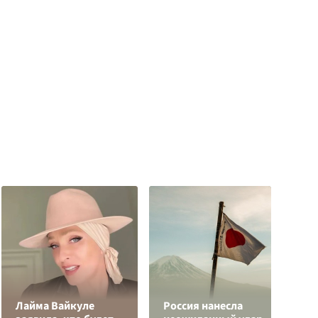
Лайма Вайкуле
Россия нанесла
П