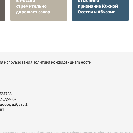
В России
отменило
стремительно
признание Южной
дорожает сахар
Осетии и Абхазии
ия использования
Политика конфиденциальности
625728
а, дом 67
ссе, д.9, стр.1
-01
но федеральной службой по надзору в сфере связи, информационных т