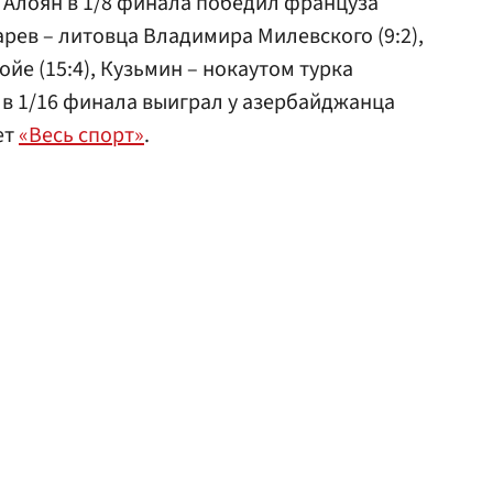
. Алоян в 1/8 финала победил француза
арев – литовца Владимира Милевского (9:2),
ойе (15:4), Кузьмин – нокаутом турка
 в 1/16 финала выиграл у азербайджанца
ет
«Весь спорт»
.