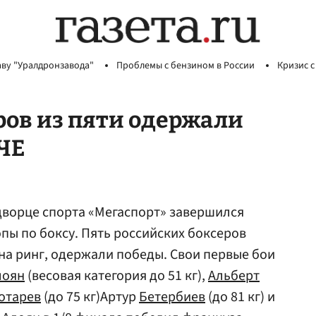
аву "Уралдронзавода"
Проблемы с бензином в России
Кризис с
ров из пяти одержали
 ЧЕ
дворце спорта «Мегаспорт» завершился
пы по боксу. Пять российских боксеров
 на ринг, одержали победы. Свои первые бои
лоян
(весовая категория до 51 кг),
Альберт
отарев
(до 75 кг)Артур
Бетербиев
(до 81 кг) и