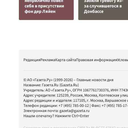
неприлично повел
забили тревогу из-
cебя в присутствии
за случившегося в
фон дер Ляйен
Донбассе
Редакция
Реклама
Карта сайта
Правовая информация
Услов
© АО «Газета.Ру» (1999-2026) – Главные новости дня
Название:
Газета.Ru
(Gazeta.Ru)
Учредитель:
АО «Газета.Ру»
, ОГРН 1067761730376, ИНН 7743
Адрес учредителя: 125239, Россия, Москва, Коптевская улиц
Адрес редакции и издателя:
117105
, г.
Москва
,
Варшавское шо
Телефон редакции:
+7 (495) 785-00-12
| Факс:
+7 (495) 785-17
Электронная почта:
gazeta@gazeta.ru
Нашли опечатку? Нажмите Ctrl+Enter
Свидетельство о регистрации СМИ Эл № ФС77-67642 выда