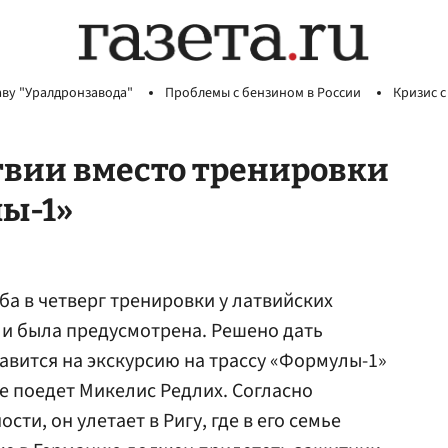
аву "Уралдронзавода"
Проблемы с бензином в России
Кризис с
твии вместо тренировки
лы-1»
а в четверг тренировки у латвийских
а и была предусмотрена. Решено дать
авится на экскурсию на трассу «Формулы-1»
не поедет Микелис Редлих. Согласно
ти, он улетает в Ригу, где в его семье