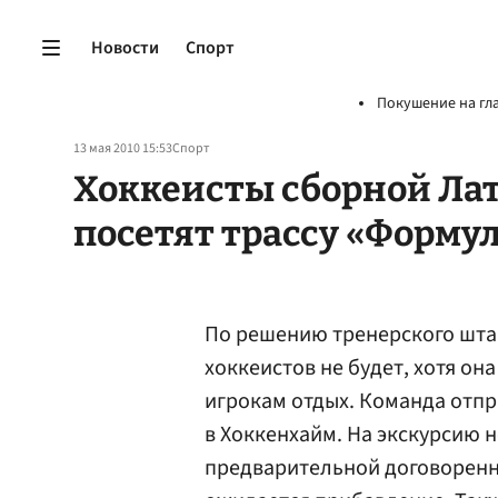
Новости
Спорт
Покушение на гл
13 мая 2010 15:53
Спорт
Хоккеисты сборной Ла
посетят трассу «Форму
По решению тренерского штаб
хоккеистов не будет, хотя он
игрокам отдых. Команда отпр
в Хоккенхайм. На экскурсию 
предварительной договореннос