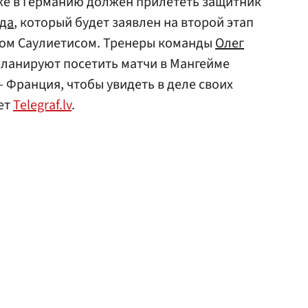
же в Германию должен прилететь защитник
лда
, который будет заявлен на второй этап
ом Саулиетисом. Тренеры команды
Олег
ланируют посетить матчи в Мангейме
 Франция, чтобы увидеть в деле своих
ет
Telegraf.lv
.