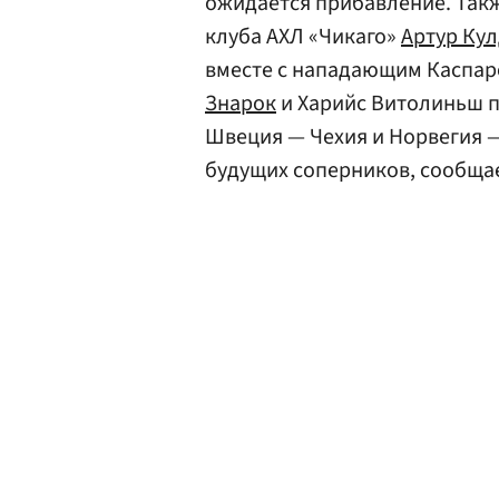
ожидается прибавление. Так
клуба АХЛ «Чикаго»
Артур Ку
вместе с нападающим Каспар
Знарок
и Харийс Витолиньш п
Швеция — Чехия и Норвегия —
будущих соперников, сообща