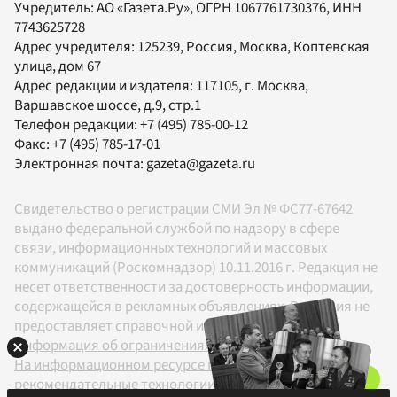
Учредитель:
АО «Газета.Ру»
, ОГРН 1067761730376, ИНН
7743625728
Адрес учредителя: 125239, Россия, Москва, Коптевская
улица, дом 67
Адрес редакции и издателя:
117105
, г.
Москва
,
Варшавское шоссе, д.9, стр.1
Телефон редакции:
+7 (495) 785-00-12
Факс:
+7 (495) 785-17-01
Электронная почта:
gazeta@gazeta.ru
Свидетельство о регистрации СМИ Эл № ФС77-67642
выдано федеральной службой по надзору в сфере
связи, информационных технологий и массовых
коммуникаций (Роскомнадзор) 10.11.2016 г. Редакция не
несет ответственности за достоверность информации,
содержащейся в рекламных объявлениях. Редакция не
предоставляет справочной информации.
Информация об ограничениях
На информационном ресурсе применяются
рекомендательные технологии в соответствии с