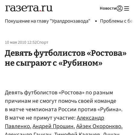
Новости
Авторизоваться
Покушение на главу "Уралдронзавода"
Проблемы с бен
10 мая 2010 12:52
Спорт
Девять футболистов «Ростова»
не сыграют с «Рубином»
Девять футболистов «Ростова» по разным
причинам не смогут помочь своей команде
в матче чемпионата России против «Рубина».
В матче не примут участие:
Александр
Павленко
,
Андрей Прошин
,
Айзек Окоронкво
,
Александр Гацкан
,
Тимофей Калачев
,
Душан