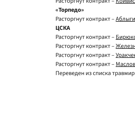
Расторгнут контракт –
Койвис
«Торпедо»
Расторгнут контракт –
Аблыги
ЦСКА
Расторгнут контракт –
Бирюко
Расторгнут контракт –
Железн
Расторгнут контракт –
Уракче
Расторгнут контракт –
Маслов
Переведен из списка травми