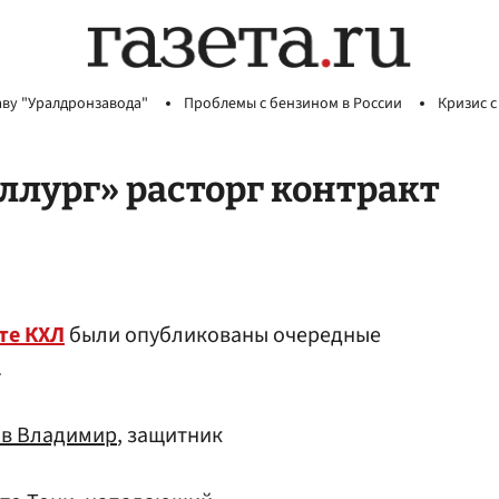
аву "Уралдронзавода"
Проблемы с бензином в России
Кризис с
лург» расторг контракт
те КХЛ
были опубликованы очередные
.
в Владимир
, защитник