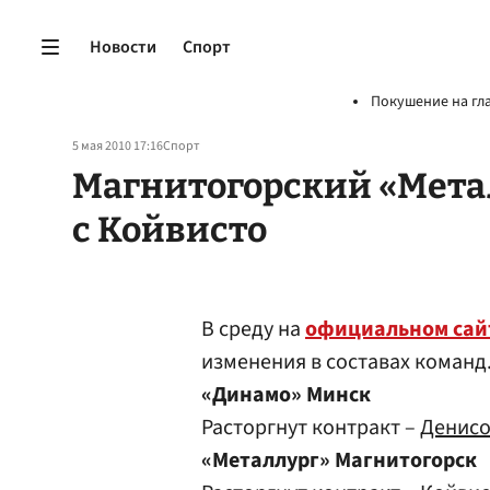
Новости
Спорт
Покушение на гл
5 мая 2010 17:16
Спорт
Магнитогорский «Метал
с Койвисто
В среду на
официальном сай
изменения в составах команд
«Динамо» Минск
Расторгнут контракт –
Денисо
«Металлург» Магнитогорск