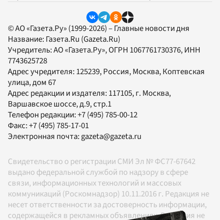
© АО «Газета.Ру» (1999-2026) – Главные новости дня
Название:
Газета.Ru
(Gazeta.Ru)
Учредитель:
АО «Газета.Ру»
, ОГРН 1067761730376, ИНН
7743625728
Адрес учредителя: 125239, Россия, Москва, Коптевская
улица, дом 67
Адрес редакции и издателя:
117105
, г.
Москва
,
Варшавское шоссе, д.9, стр.1
Телефон редакции:
+7 (495) 785-00-12
Факс:
+7 (495) 785-17-01
Электронная почта:
gazeta@gazeta.ru
Свидетельство о регистрации СМИ Эл № ФС77-67642
выдано федеральной службой по надзору в сфере
связи, информационных технологий и массовых
коммуникаций (Роскомнадзор) 10.11.2016 г. Редакция не
несет ответственности за достоверность информации,
содержащейся в рекламных объявлениях. Редакция не