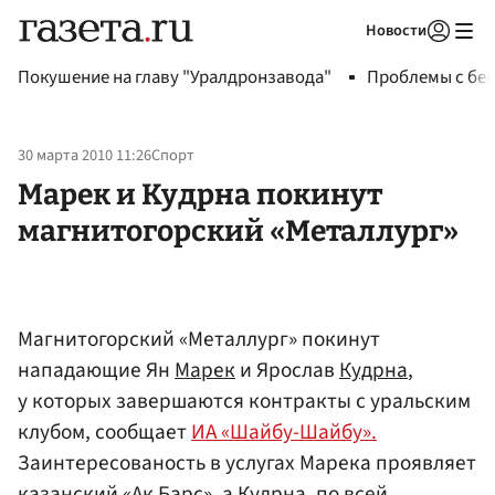
Новости
Авторизоваться
Покушение на главу "Уралдронзавода"
Проблемы с бен
30 марта 2010 11:26
Спорт
Марек и Кудрна покинут
магнитогорский «Металлург»
Магнитогорский «Металлург» покинут
нападающие Ян
Марек
и Ярослав
Кудрна
,
у которых завершаются контракты с уральским
клубом, сообщает
ИА «Шайбу-Шайбу».
Заинтересованость в услугах Марека проявляет
казанский «Ак Барс», а Кудрна, по всей