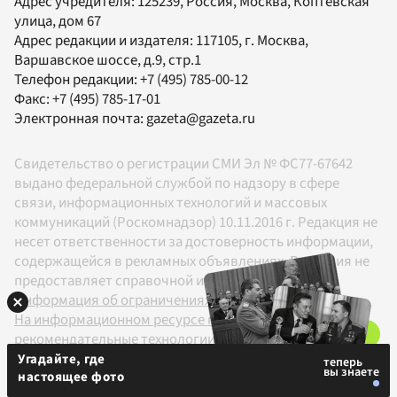
Адрес учредителя: 125239, Россия, Москва, Коптевская
улица, дом 67
Адрес редакции и издателя:
117105
, г.
Москва
,
Варшавское шоссе, д.9, стр.1
Телефон редакции:
+7 (495) 785-00-12
Факс:
+7 (495) 785-17-01
Электронная почта:
gazeta@gazeta.ru
Свидетельство о регистрации СМИ Эл № ФС77-67642
выдано федеральной службой по надзору в сфере
связи, информационных технологий и массовых
коммуникаций (Роскомнадзор) 10.11.2016 г. Редакция не
несет ответственности за достоверность информации,
содержащейся в рекламных объявлениях. Редакция не
предоставляет справочной информации.
Информация об ограничениях
На информационном ресурсе применяются
рекомендательные технологии в соответствии с
Правилами
Угадайте, где
настоящее фото
18+