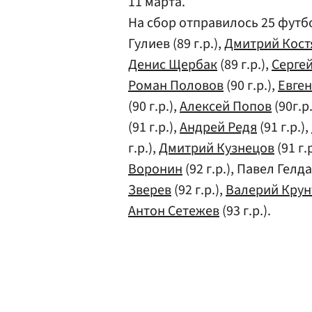
11 марта.
На сбор отправилось 25 футб
Гулиев (89 г.р.),
Дмитрий Кост
Денис Щербак
(89 г.р.),
Серге
Роман Половов
(90 г.р.),
Евге
(90 г.р.),
Алексей Попов
(90г.р
(91 г.р.),
Андрей Редя
(91 г.р.),
г.р.),
Дмитрий Кузнецов
(91 г.
Воронин
(92 г.р.), Павел Гелда 
Зверев
(92 г.р.),
Валерий Крун
Антон Сетежев
(93 г.р.).