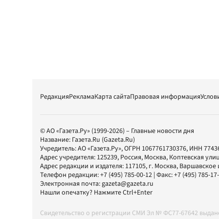
Редакция
Реклама
Карта сайта
Правовая информация
Услов
© АО «Газета.Ру» (1999-2026) – Главные новости дня
Название:
Газета.Ru
(Gazeta.Ru)
Учредитель:
АО «Газета.Ру»
, ОГРН 1067761730376, ИНН 7743
Адрес учредителя: 125239, Россия, Москва, Коптевская улиц
Адрес редакции и издателя:
117105
, г.
Москва
,
Варшавское шо
Телефон редакции:
+7 (495) 785-00-12
| Факс:
+7 (495) 785-17
Электронная почта:
gazeta@gazeta.ru
Нашли опечатку? Нажмите Ctrl+Enter
Свидетельство о регистрации СМИ Эл № ФС77-67642 выда