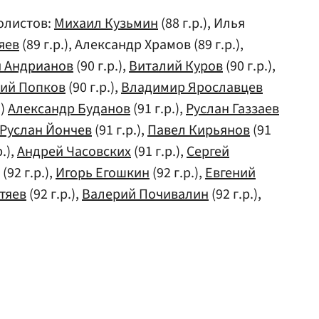
олистов:
Михаил Кузьмин
(88 г.р.), Илья
яев
(89 г.р.), Александр Храмов (89 г.р.),
й Андрианов
(90 г.р.),
Виталий Куров
(90 г.р.),
ний Попков
(90 г.р.),
Владимир Ярославцев
.)
Александр Буданов
(91 г.р.),
Руслан Газзаев
Руслан Йончев
(91 г.р.),
Павел Кирьянов
(91
р.),
Андрей Часовских
(91 г.р.),
Сергей
(92 г.р.),
Игорь Егошкин
(92 г.р.),
Евгений
тяев
(92 г.р.),
Валерий Почивалин
(92 г.р.),