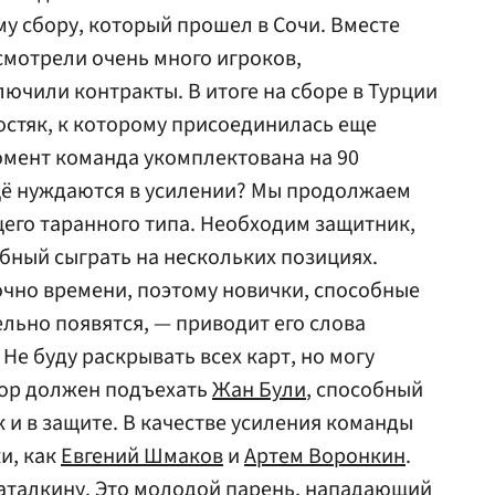
у сбору, который прошел в Сочи. Вместе
мотрели очень много игроков,
ючили контракты. В итоге на сборе в Турции
остяк, к которому присоединилась еще
омент команда укомплектована на 90
щё нуждаются в усилении? Мы продолжаем
его таранного типа. Необходим защитник,
бный сыграть на нескольких позициях.
очно времени, поэтому новички, способные
ельно появятся, — приводит его слова
— Не буду раскрывать всех карт, но могу
бор должен подъехать
Жан Були
, способный
ак и в защите. В качестве усиления команды
и, как
Евгений Шмаков
и
Артем Воронкин
.
аталкину
. Это молодой парень, нападающий