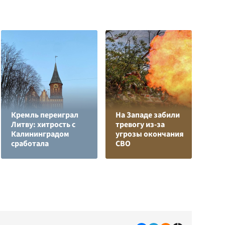
Кремль переиграл
На Западе забили
Л
Литву: хитрость с
тревогу из-за
з
Калининградом
угрозы окончания
в
сработала
СВО
р