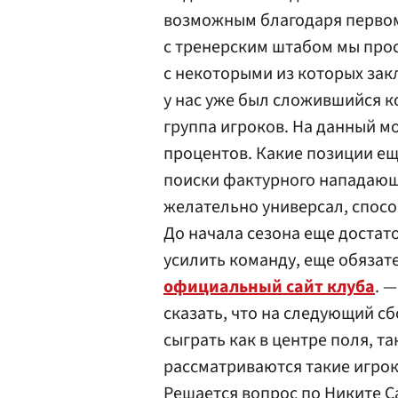
возможным благодаря первом
с тренерским штабом мы прос
с некоторыми из которых закл
у нас уже был сложившийся к
группа игроков. На данный м
процентов. Какие позиции е
поиски фактурного нападающ
желательно универсал, спосо
До начала сезона еще достат
усилить команду, еще обязат
официальный сайт клуба
. 
сказать, что на следующий с
сыграть как в центре поля, т
рассматриваются такие игрок
Решается вопрос по
Никите С