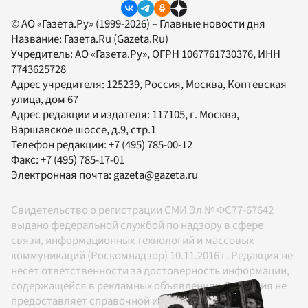
© АО «Газета.Ру» (1999-2026) – Главные новости дня
Название:
Газета.Ru
(Gazeta.Ru)
Учредитель:
АО «Газета.Ру»
, ОГРН 1067761730376, ИНН
7743625728
Адрес учредителя: 125239, Россия, Москва, Коптевская
улица, дом 67
Адрес редакции и издателя:
117105
, г.
Москва
,
Варшавское шоссе, д.9, стр.1
Телефон редакции:
+7 (495) 785-00-12
Факс:
+7 (495) 785-17-01
Электронная почта:
gazeta@gazeta.ru
Свидетельство о регистрации СМИ Эл № ФС77-67642
выдано федеральной службой по надзору в сфере
связи, информационных технологий и массовых
коммуникаций (Роскомнадзор) 10.11.2016 г. Редакция не
несет ответственности за достоверность информации,
содержащейся в рекламных объявлениях. Редакция не
предоставляет справочной информации.