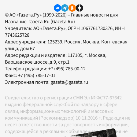
© АО «Газета.Ру» (1999-2026) – Главные новости дня
Название:
Газета.Ru
(Gazeta.Ru)
Учредитель:
АО «Газета.Ру»
, ОГРН 1067761730376, ИНН
7743625728
Адрес учредителя: 125239, Россия, Москва, Коптевская
улица, дом 67
Адрес редакции и издателя:
117105
, г.
Москва
,
Варшавское шоссе, д.9, стр.1
Телефон редакции:
+7 (495) 785-00-12
Факс:
+7 (495) 785-17-01
Электронная почта:
gazeta@gazeta.ru
Свидетельство о регистрации СМИ Эл № ФС77-67642
выдано федеральной службой по надзору в сфере
связи, информационных технологий и массовых
коммуникаций (Роскомнадзор) 10.11.2016 г. Редакция не
несет ответственности за достоверность информации,
содержащейся в рекламных объявлениях. Редакция не