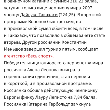
в одиночном катании с суммой 210,22 балла,
уступив только вице-чемпиону мира-2007
японцу
Дайсуке Такахаси
(224,25). В короткой
программе Воронов был третьим, но
в произвольной сумел обойти всех, в том числе
и Такахаси, что позволило в общем зачете стать
вторым. Другой россиянин
Константин
Меньшов
завершил турнир пятым, сообщает
агентство «Весь спорт».
Победительница юниорского первенства мира
россиянка Алена Леонова выиграла
соревнования одиночниц, став первой и
в короткой, и в произвольной программе.
Россиянка обошла действующую чемпионку
Европы финку
Лауру Леписто
на 7,84 балла.
Россиянка
Катарина Гербольдт
замкнула