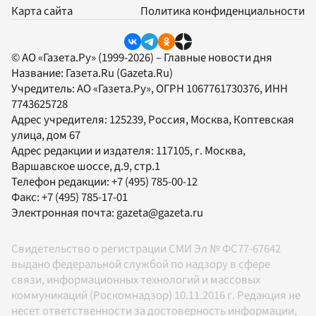
Карта сайта
Политика конфиденциальности
© АО «Газета.Ру» (1999-2026) – Главные новости дня
Название:
Газета.Ru
(Gazeta.Ru)
Учредитель:
АО «Газета.Ру»
, ОГРН 1067761730376, ИНН
7743625728
Адрес учредителя: 125239, Россия, Москва, Коптевская
улица, дом 67
Адрес редакции и издателя:
117105
, г.
Москва
,
Варшавское шоссе, д.9, стр.1
Телефон редакции:
+7 (495) 785-00-12
Факс:
+7 (495) 785-17-01
Электронная почта:
gazeta@gazeta.ru
Свидетельство о регистрации СМИ Эл № ФС77-67642
выдано федеральной службой по надзору в сфере
связи, информационных технологий и массовых
коммуникаций (Роскомнадзор) 10.11.2016 г. Редакция не
несет ответственности за достоверность информации,