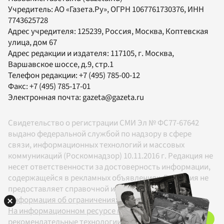
Учредитель:
АО «Газета.Ру»
, ОГРН 1067761730376, ИНН
7743625728
Адрес учредителя: 125239, Россия, Москва, Коптевская
улица, дом 67
Адрес редакции и издателя:
117105
, г.
Москва
,
Варшавское шоссе, д.9, стр.1
Телефон редакции:
+7 (495) 785-00-12
Факс:
+7 (495) 785-17-01
Электронная почта:
gazeta@gazeta.ru
Свидетельство о регистрации СМИ Эл № ФС77-67642
выдано федеральной службой по надзору в сфере
связи, информационных технологий и массовых
коммуникаций (Роскомнадзор) 10.11.2016 г. Редакция не
несет ответственности за достоверность информации,
содержащейся в рекламных объявлениях. Редакция не
предоставляет справочной информации.
Информация об ограничениях
На информационном ресурсе применяются
рекомендательные технологии в соответствии с