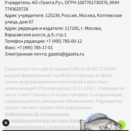
Учредитель:
АО «Газета.Ру»
, ОГРН 1067761730376, ИНН
7743625728
Адрес учредителя: 125239, Россия, Москва, Коптевская
улица, дом 67
Адрес редакции и издателя:
117105
, г.
Москва
,
Варшавское шоссе, д.9, стр.1
Телефон редакции:
+7 (495) 785-00-12
Факс:
+7 (495) 785-17-01
Электронная почта:
gazeta@gazeta.ru
Свидетельство о регистрации СМИ Эл № ФС77-67642
выдано федеральной службой по надзору в сфере
связи, информационных технологий и массовых
коммуникаций (Роскомнадзор) 10.11.2016 г. Редакция не
несет ответственности за достоверность информации,
содержащейся в рекламных объявлениях. Редакция не
предоставляет справочной информации.
Информация об ограничениях
На информационном ресурсе применяются
рекомендательные технологии в соответствии с