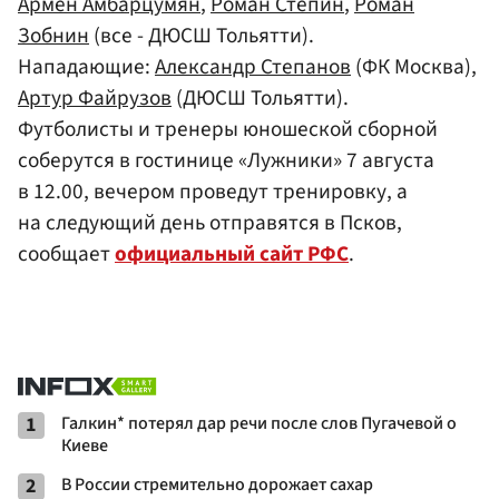
Армен Амбарцумян
,
Роман Стёпин
,
Роман
Зобнин
(все - ДЮСШ Тольятти).
Нападающие:
Александр Степанов
(ФК Москва),
Артур Файрузов
(ДЮСШ Тольятти).
Футболисты и тренеры юношеской сборной
соберутся в гостинице «Лужники» 7 августа
в 12.00, вечером проведут тренировку, а
на следующий день отправятся в Псков,
сообщает
официальный сайт РФС
.
1
Галкин* потерял дар речи после слов Пугачевой о
Киеве
2
В России стремительно дорожает сахар