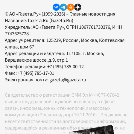
© АО «Газета.Ру» (1999-2026) – Главные новости дня
Название:
Газета.Ru
(Gazeta.Ru)
Учредитель:
АО «Газета.Ру»
, ОГРН 1067761730376, ИНН
7743625728
Адрес учредителя: 125239, Россия, Москва, Коптевская
улица, дом 67
Адрес редакции и издателя:
117105
, г.
Москва
,
Варшавское шоссе, д.9, стр.1
Телефон редакции:
+7 (495) 785-00-12
Факс:
+7 (495) 785-17-01
Электронная почта:
gazeta@gazeta.ru
Свидетельство о регистрации СМИ Эл № ФС77-67642
выдано федеральной службой по надзору в сфере
связи, информационных технологий и массовых
коммуникаций (Роскомнадзор) 10.11.2016 г. Редакция не
несет ответственности за достоверность информации,
содержащейся в рекламных объявлениях. Редакция не