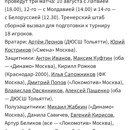
проведут три матча: 10 августа с Латвией
(18.00), 12-го — с Молдавией (14.00) и 14-го —
с Белоруссией (12.30). Тренерский штаб
сборной вызвал для подготовки к турниру
18 игроков.
Вратари:
Артём Леонов
(ДЮСШ Тольятти),
Юрий
Костриков
(«Смена» Москва).
Защитники:
Антон Иванов
,
Максим Куфтин
(оба
— «Динамо» Москва), Кирилл Рожков
(Краснодар-2000),
Илья Сапожников
(ФК
Москва),
Дмитрий Попов
(«Локомотив» Москва),
Владислав Овсянников
,
Алексей Пащенко
(оба
— ДЮСШ Тольятти).
Полузащитники:
Михаил Жабкин
(«Динамо»
Москва), Данила Савичев,
Евгений Кирисов
,
Артур Беликов (все — «Локомотив» Москва),