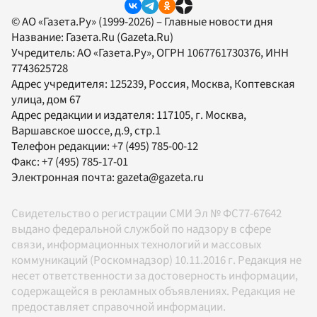
© АО «Газета.Ру» (1999-2026) – Главные новости дня
Название:
Газета.Ru
(Gazeta.Ru)
Учредитель:
АО «Газета.Ру»
, ОГРН 1067761730376, ИНН
7743625728
Адрес учредителя: 125239, Россия, Москва, Коптевская
улица, дом 67
Адрес редакции и издателя:
117105
, г.
Москва
,
Варшавское шоссе, д.9, стр.1
Телефон редакции:
+7 (495) 785-00-12
Факс:
+7 (495) 785-17-01
Электронная почта:
gazeta@gazeta.ru
Свидетельство о регистрации СМИ Эл № ФС77-67642
выдано федеральной службой по надзору в сфере
связи, информационных технологий и массовых
коммуникаций (Роскомнадзор) 10.11.2016 г. Редакция не
несет ответственности за достоверность информации,
содержащейся в рекламных объявлениях. Редакция не
предоставляет справочной информации.