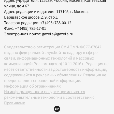
Адрес учредителя: 125239, Россия, Москва, Коптевская
улица, дом 67
Адрес редакции и издателя:
117105
, г.
Москва
,
Варшавское шоссе, д.9, стр.1
Телефон редакции:
+7 (495) 785-00-12
Факс:
+7 (495) 785-17-01
Электронная почта:
gazeta@gazeta.ru
Свидетельство о регистрации СМИ Эл № ФС77-67642
выдано федеральной службой по надзору в сфере
связи, информационных технологий и массовых
коммуникаций (Роскомнадзор) 10.11.2016 г. Редакция не
несет ответственности за достоверность информации,
содержащейся в рекламных объявлениях. Редакция не
предоставляет справочной информации.
Информация об ограничениях
На информационном ресурсе применяются
рекомендательные технологии в соответствии с
Правилами
18+