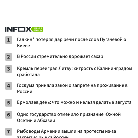
1
Галкин* потерял дар речи после слов Пугачевой о
Киеве
2
В России стремительно дорожает сахар
3
Кремль переиграл Литву: хитрость с Калининградом
сработала
4
Госдума приняла закон о запрете на проживание в
России
5
Ермолаев день: что можно и нельзя делать 8 августа
6
Одно государство отменило признание Южной
Осетии и Абхазии
7
Рыбоводы Армении вышли на протесты из-за
закрытия рынка России