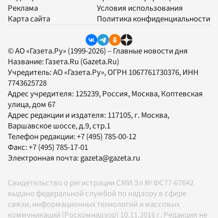
Реклама
Условия использования
Карта сайта
Политика конфиденциальности
© АО «Газета.Ру» (1999-2026) – Главные новости дня
Название:
Газета.Ru
(Gazeta.Ru)
Учредитель:
АО «Газета.Ру»
, ОГРН 1067761730376, ИНН
7743625728
Адрес учредителя: 125239, Россия, Москва, Коптевская
улица, дом 67
Адрес редакции и издателя:
117105
, г.
Москва
,
Варшавское шоссе, д.9, стр.1
Телефон редакции:
+7 (495) 785-00-12
Факс:
+7 (495) 785-17-01
Электронная почта:
gazeta@gazeta.ru
Свидетельство о регистрации СМИ Эл № ФС77-67642
выдано федеральной службой по надзору в сфере
связи, информационных технологий и массовых
коммуникаций (Роскомнадзор) 10.11.2016 г. Редакция не