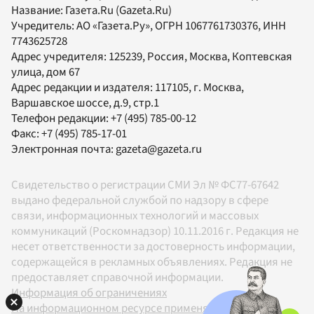
Название:
Газета.Ru
(Gazeta.Ru)
Учредитель:
АО «Газета.Ру»
, ОГРН 1067761730376, ИНН
7743625728
Адрес учредителя: 125239, Россия, Москва, Коптевская
улица, дом 67
Адрес редакции и издателя:
117105
, г.
Москва
,
Варшавское шоссе, д.9, стр.1
Телефон редакции:
+7 (495) 785-00-12
Факс:
+7 (495) 785-17-01
Электронная почта:
gazeta@gazeta.ru
Свидетельство о регистрации СМИ Эл № ФС77-67642
выдано федеральной службой по надзору в сфере
связи, информационных технологий и массовых
коммуникаций (Роскомнадзор) 10.11.2016 г. Редакция не
несет ответственности за достоверность информации,
содержащейся в рекламных объявлениях. Редакция не
предоставляет справочной информации.
Информация об ограничениях
На информационном ресурсе применяются