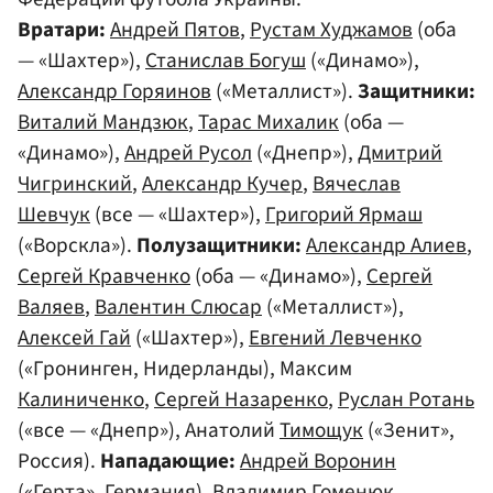
Вратари:
Андрей Пятов
,
Рустам Худжамов
(оба
— «Шахтер»),
Станислав Богуш
(«Динамо»),
Александр Горяинов
(«Металлист»).
Защитники:
Виталий Мандзюк
,
Тарас Михалик
(оба —
«Динамо»),
Андрей Русол
(«Днепр»),
Дмитрий
Чигринский
,
Александр Кучер
,
Вячеслав
Шевчук
(все — «Шахтер»),
Григорий Ярмаш
(«Ворскла»).
Полузащитники:
Александр Алиев
,
Сергей Кравченко
(оба — «Динамо»),
Сергей
Валяев
,
Валентин Слюсар
(«Металлист»),
Алексей Гай
(«Шахтер»),
Евгений Левченко
(«Гронинген, Нидерланды), Максим
Калиниченко
,
Сергей Назаренко
,
Руслан Ротань
(«все — «Днепр»), Анатолий
Тимощук
(«Зенит»,
Россия).
Нападающие:
Андрей Воронин
(«Герта», Германия),
Владимир Гоменюк