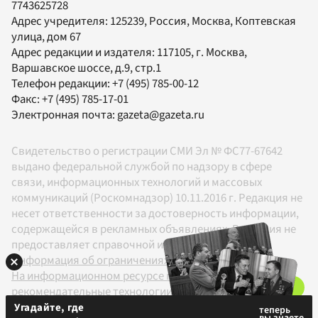
7743625728
Адрес учредителя: 125239, Россия, Москва, Коптевская
улица, дом 67
Адрес редакции и издателя:
117105
, г.
Москва
,
Варшавское шоссе, д.9, стр.1
Телефон редакции:
+7 (495) 785-00-12
Факс:
+7 (495) 785-17-01
Электронная почта:
gazeta@gazeta.ru
Свидетельство о регистрации СМИ Эл № ФС77-67642
выдано федеральной службой по надзору в сфере
связи, информационных технологий и массовых
коммуникаций (Роскомнадзор) 10.11.2016 г. Редакция не
несет ответственности за достоверность информации,
содержащейся в рекламных объявлениях. Редакция не
предоставляет справочной информации.
Информация об ограничениях
На информационном ресурсе применяются
рекомендательные технологии в соответствии с
Правилами
Угадайте, где