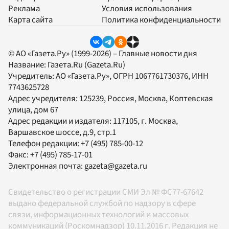
Реклама
Условия использования
Карта сайта
Политика конфиденциальности
© АО «Газета.Ру» (1999-2026) – Главные новости дня
Название:
Газета.Ru
(Gazeta.Ru)
Учредитель:
АО «Газета.Ру»
, ОГРН 1067761730376, ИНН
7743625728
Адрес учредителя: 125239, Россия, Москва, Коптевская
улица, дом 67
Адрес редакции и издателя:
117105
, г.
Москва
,
Варшавское шоссе, д.9, стр.1
Телефон редакции:
+7 (495) 785-00-12
Факс:
+7 (495) 785-17-01
Электронная почта:
gazeta@gazeta.ru
Свидетельство о регистрации СМИ Эл № ФС77-67642
выдано федеральной службой по надзору в сфере
связи, информационных технологий и массовых
коммуникаций (Роскомнадзор) 10.11.2016 г. Редакция не