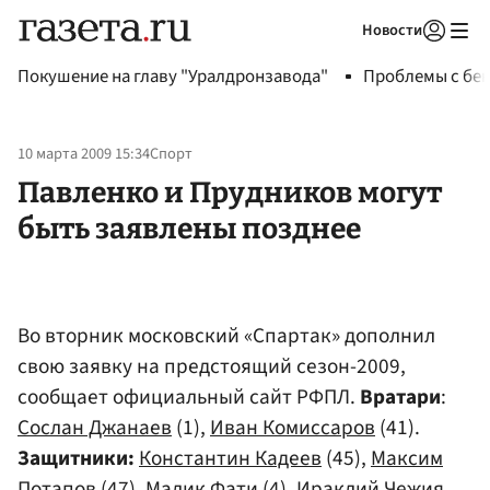
Новости
Авторизоваться
Покушение на главу "Уралдронзавода"
Проблемы с бен
10 марта 2009 15:34
Спорт
Павленко и Прудников могут
быть заявлены позднее
Во вторник московский «Спартак» дополнил
свою заявку на предстоящий сезон-2009,
сообщает официальный сайт РФПЛ.
Вратари
:
Сослан Джанаев
(1),
Иван Комиссаров
(41).
Защитники:
Константин Кадеев
(45),
Максим
Потапов
(47),
Малик Фати
(4),
Ираклий Чежия