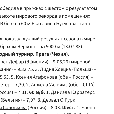
обедила в прыжках с шестом с результатом
а высоте мирового рекорда в помещениях
В беге на 60 м Екатерина Бутусова стала
 показал лучший результат сезона в мире
Абрахам Черкош – на 5000 м (13.07,83).
дный турнир. Прага (Чехия).
рет Дефар (Эфиопия) – 9.06,26 (мировой
ания) – 9.32,75. 3. Лидия Хоецка (Польша) –
45,53. 5. Ксения Агафонова (обе – Россия) –
тер – 7,20. 2. Анжела Уильямс (обе – США) –
оссия) – 7,31.
60 м/б.
1. Даниэла Карратерс
 (Бельгия) – 7,97. 3. Дервал О'Рурк
я Соловьева
(Россия) – 8,03.
Шест.
1. Елена