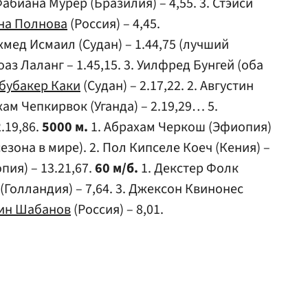
Фабиана Мурер (Бразилия) – 4,55. 3. Стэйси
на Полнова
(Россия) – 4,45.
хмед Исмаил (Судан) – 1.44,75 (лучший
оаз Лаланг – 1.45,15. 3. Уилфред Бунгей (оба
бубакер Каки
(Судан) – 2.17,22. 2. Августин
ахам Чепкирвок (Уганда) – 2.19,29… 5.
2.19,86.
5000 м.
1. Абрахам Черкош (Эфиопия)
сезона в мире). 2. Пол Кипселе Коеч (Кения) –
пия) – 13.21,67.
60 м/б.
1. Декстер Фолк
(Голландия) – 7,64. 3. Джексон Квинонес
ин Шабанов
(Россия) – 8,01.