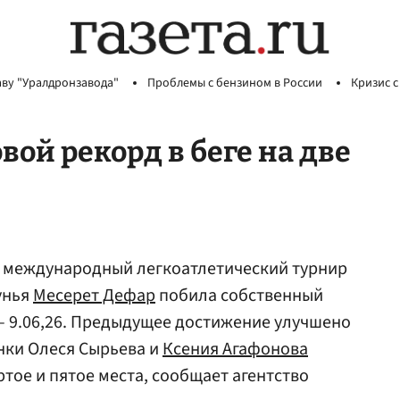
аву "Уралдронзавода"
Проблемы с бензином в России
Кризис с
ой рекорд в беге на две
я международный легкоатлетический турнир
унья
Месерет Дефар
побила собственный
– 9.06,26. Предыдущее достижение улучшено
янки Олеся Сырьева и
Ксения Агафонова
тое и пятое места, сообщает агентство