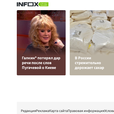
Галкин* потерял дар
В России
речи после слов
стремительно
Пугачевой о Киеве
дорожает сахар
Редакция
Реклама
Карта сайта
Правовая информация
Услов