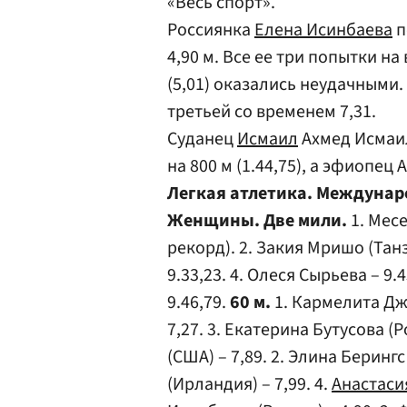
«Весь спорт».
Россиянка
Елена Исинбаева
п
4,90 м. Все ее три попытки н
(5,01) оказались неудачными. 
третьей со временем 7,31.
Суданец
Исмаил
Ахмед Исмаил
на 800 м (1.44,75), а эфиопец 
Легкая атлетика. Междунаро
Женщины. Две мили.
1. Месе
рекорд). 2. Закия Мришо (Танз
9.33,23. 4. Олеся Сырьева – 9.
9.46,79.
60 м.
1. Кармелита Дже
7,27. 3. Екатерина Бутусова (Р
(США) – 7,89. 2. Элина Берингс
(Ирландия) – 7,99. 4.
Анастаси