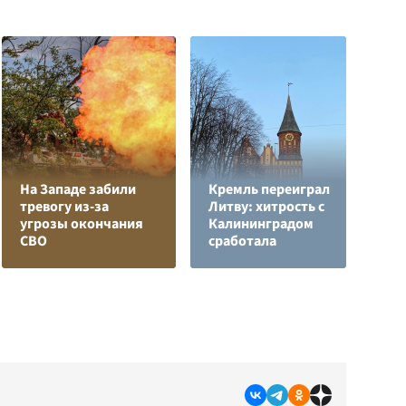
На Западе забили
Кремль переиграл
тревогу из-за
Литву: хитрость с
Е
угрозы окончания
Калининградом
м
СВО
сработала
д