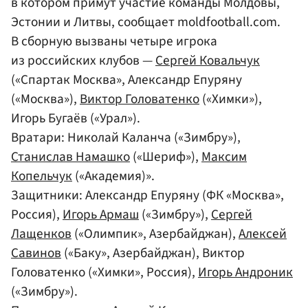
в котором примут участие команды Молдовы,
Эстонии и Литвы, сообщает moldfootball.com.
В сборную вызваны четыре игрока
из российских клубов —
Сергей Ковальчук
(«Спартак Москва», Александр Епуряну
(«Москва»),
Виктор Головатенко
(«Химки»),
Игорь Бугаёв («Урал»).
Вратари: Николай Каланча («Зимбру»),
Станислав Намашко
(«Шериф»),
Максим
Копельчук
(«Академия)».
Защитники: Александр Епуряну (ФК «Москва»,
Россия),
Игорь Армаш
(«Зимбру»),
Сергей
Лащенков
(«Олимпик», Азербайджан),
Алексей
Савинов
(«Баку», Азербайджан), Виктор
Головатенко («Химки», Россия),
Игорь Андроник
(«Зимбру»).