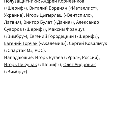
Полузащитники:
Андрей Корнеенков
(«Шериф»),
Виталий Бордиян
(«Металлист»,
Украина),
Игорь Цыгырлаш
(«Вентспилс»,
Латвия),
Виктор Булат
(«Дачия»),
Александр
Суворов
(«Шериф»),
Максим Француз
(«Зимбру»),
Евгений Городецкий
(«Шериф»),
Евгений Горчак
(«Академия»), Сергей Ковальчук
(«Спартак М», РОС).
Нападающие: Игорь Бугаёв («Урал», Россия),
Игорь Пикущак
(«Шериф»),
Олег Андроник
(«Зимбру»)