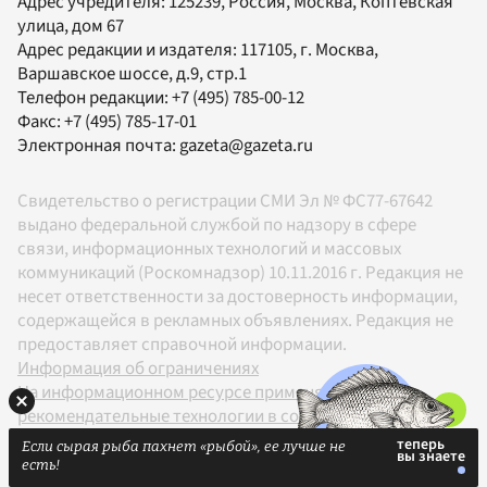
Адрес учредителя: 125239, Россия, Москва, Коптевская
улица, дом 67
Адрес редакции и издателя:
117105
, г.
Москва
,
Варшавское шоссе, д.9, стр.1
Телефон редакции:
+7 (495) 785-00-12
Факс:
+7 (495) 785-17-01
Электронная почта:
gazeta@gazeta.ru
Свидетельство о регистрации СМИ Эл № ФС77-67642
выдано федеральной службой по надзору в сфере
связи, информационных технологий и массовых
коммуникаций (Роскомнадзор) 10.11.2016 г. Редакция не
несет ответственности за достоверность информации,
содержащейся в рекламных объявлениях. Редакция не
предоставляет справочной информации.
Информация об ограничениях
На информационном ресурсе применяются
рекомендательные технологии в соответствии с
Правилами
Если сырая рыба пахнет «рыбой», ее лучше не
18+
есть!