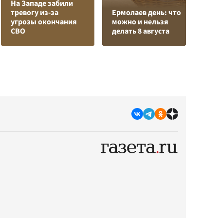
На Западе забили
тревогу из-за
Ермолаев день: что
З
угрозы окончания
можно и нельзя
в
СВО
делать 8 августа
а