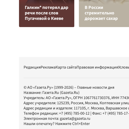
Галкин* потерял дар
В России
речи после слов
стремительно
Пугачевой о Киеве
дорожает сахар
Редакция
Реклама
Карта сайта
Правовая информация
Услов
© АО «Газета.Ру» (1999-2026) – Главные новости дня
Название:
Газета.Ru
(Gazeta.Ru)
Учредитель:
АО «Газета.Ру»
, ОГРН 1067761730376, ИНН 7743
Адрес учредителя: 125239, Россия, Москва, Коптевская улиц
Адрес редакции и издателя:
117105
, г.
Москва
,
Варшавское шо
Телефон редакции:
+7 (495) 785-00-12
| Факс:
+7 (495) 785-17
Электронная почта:
gazeta@gazeta.ru
Нашли опечатку? Нажмите Ctrl+Enter