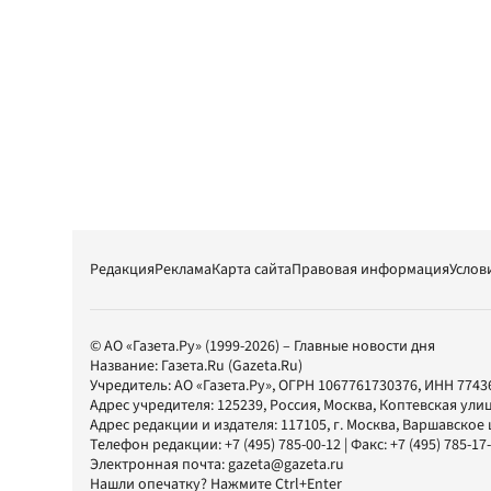
Редакция
Реклама
Карта сайта
Правовая информация
Услов
© АО «Газета.Ру» (1999-2026) – Главные новости дня
Название:
Газета.Ru
(Gazeta.Ru)
Учредитель:
АО «Газета.Ру»
, ОГРН 1067761730376, ИНН 7743
Адрес учредителя: 125239, Россия, Москва, Коптевская улиц
Адрес редакции и издателя:
117105
, г.
Москва
,
Варшавское шо
Телефон редакции:
+7 (495) 785-00-12
| Факс:
+7 (495) 785-17
Электронная почта:
gazeta@gazeta.ru
Нашли опечатку? Нажмите Ctrl+Enter