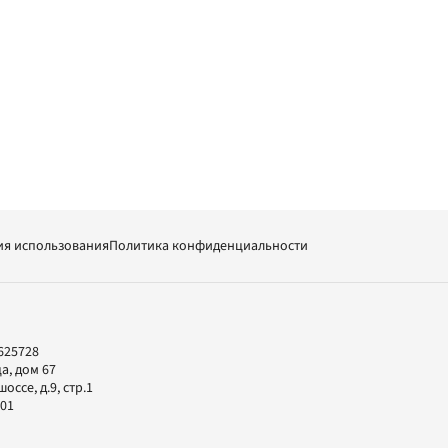
ия использования
Политика конфиденциальности
625728
а, дом 67
ссе, д.9, стр.1
-01