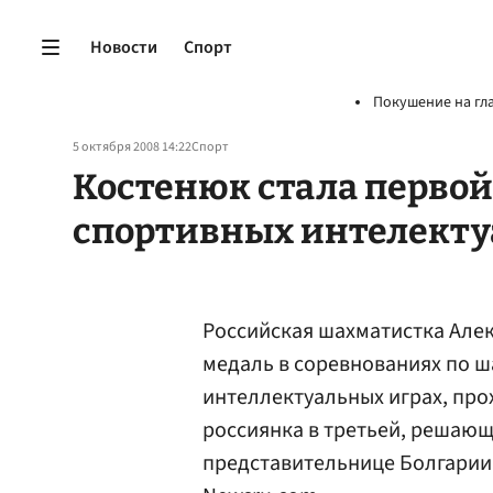
Новости
Спорт
Покушение на гл
5 октября 2008 14:22
Спорт
Костенюк стала перво
спортивных интелекту
Российская шахматистка Але
медаль в соревнованиях по 
интеллектуальных играх, про
россиянка в третьей, решаю
представительнице Болгари