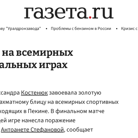
аву "Уралдронзавода"
Проблемы с бензином в России
Кризис с
й на всемирных
альных играх
ксандра
Костенюк
завоевала золотую
шахматному блицу на всемирных спортивных
ходящих в Пекине. В финальном матче
щей игре нанесла поражение
и
Антоанете Стефановой
, сообщает