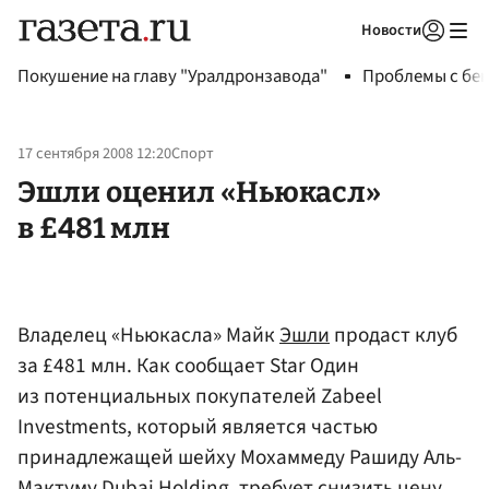
Новости
Авторизоваться
Покушение на главу "Уралдронзавода"
Проблемы с бен
17 сентября 2008 12:20
Спорт
Эшли оценил «Ньюкасл»
в £481 млн
Владелец «Ньюкасла» Майк
Эшли
продаст клуб
за £481 млн. Как сообщает Star Один
из потенциальных покупателей Zabeel
Investments, который является частью
принадлежащей шейху Мохаммеду Рашиду Аль-
Мактуму Dubai Holding, требует снизить цену.