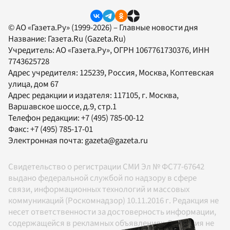
© АО «Газета.Ру» (1999-2026) – Главные новости дня
Название:
Газета.Ru
(Gazeta.Ru)
Учредитель:
АО «Газета.Ру»
, ОГРН 1067761730376, ИНН
7743625728
Адрес учредителя: 125239, Россия, Москва, Коптевская
улица, дом 67
Адрес редакции и издателя:
117105
, г.
Москва
,
Варшавское шоссе, д.9, стр.1
Телефон редакции:
+7 (495) 785-00-12
Факс:
+7 (495) 785-17-01
Электронная почта:
gazeta@gazeta.ru
Свидетельство о регистрации СМИ Эл № ФС77-67642
выдано федеральной службой по надзору в сфере
связи, информационных технологий и массовых
коммуникаций (Роскомнадзор) 10.11.2016 г. Редакция не
несет ответственности за достоверность информации,
содержащейся в рекламных объявлениях. Редакция не