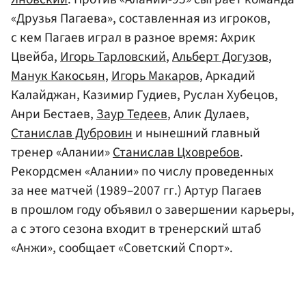
«Друзья Пагаева», составленная из игроков,
с кем Пагаев играл в разное время: Ахрик
Цвейба,
Игорь Тарловский
,
Альберт Догузов
,
Манук Какосьян
,
Игорь Макаров
, Аркадий
Калайджан, Казимир Гудиев, Руслан Хубецов,
Анри Бестаев,
Заур Тедеев
, Алик Дулаев,
Станислав Дубровин
и нынешний главный
тренер «Алании»
Станислав Цховребов
.
Рекордсмен «Алании» по числу проведенных
за нее матчей (1989–2007 гг.) Артур Пагаев
в прошлом году объявил о завершении карьеры,
а с этого сезона входит в тренерский штаб
«Анжи», сообщает «Советский Спорт».