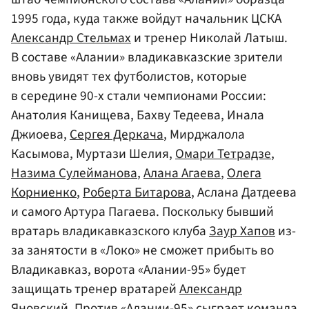
1995 года, куда также войдут начальник ЦСКА
Александр Стельмах
и тренер Николай Латыш.
В составе «Алании» владикавказские зрители
вновь увидят тех футболистов, которые
в середине 90-х стали чемпионами России:
Анатолия Канищева, Бахву Тедеева, Инала
Джиоева,
Сергея Деркача
, Мирджалола
Касымова, Муртази Шелия,
Омари Тетрадзе
,
Назима Сулейманова
,
Алана Агаева
,
Олега
Корниенко
,
Роберта Битарова
, Аслана Датдеева
и самого Артура Пагаева. Поскольку бывший
вратарь владикавказского клуба
Заур Хапов
из-
за занятости в «Локо» не сможет прибыть во
Владикавказ, ворота «Алании-95» будет
защищать тренер вратарей
Александр
Яновский
. Против «Алании-95» сыграет команда