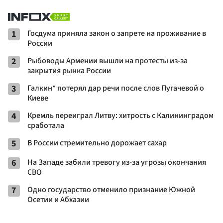
1
Госдума приняла закон о запрете на проживание в
России
2
Рыбоводы Армении вышли на протесты из-за
закрытия рынка России
3
Галкин* потерял дар речи после слов Пугачевой о
Киеве
4
Кремль переиграл Литву: хитрость с Калининградом
сработала
5
В России стремительно дорожает сахар
6
На Западе забили тревогу из-за угрозы окончания
СВО
7
Одно государство отменило признание Южной
Осетии и Абхазии