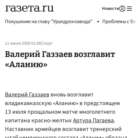
Новости
Авторизоваться
Покушение на главу "Уралдронзавода"
Проблемы с бен
11 июля 2008 01:06
Спорт
Валерий Газзаев возглавит
«Аланию»
Валерий Газзаев
вновь возглавит
владикавказскую «Аланию» в предстоящем
13 июля прощальном матче многолетнего
капитана красно-желтых
Артура Пагаева
.
Наставник армейцев возглавит тренерский
штаб чемпионского состава «Алании» образца