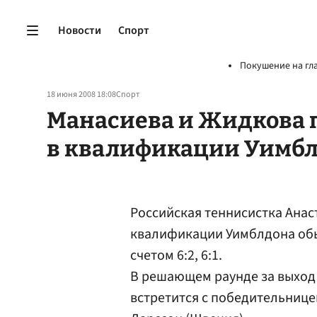
Новости
Спорт
Покушение на гл
18 июня 2008 18:08
Спорт
Манасиева и Жидкова 
в квалификации Уимб
Российская теннисистка Ана
квалификации Уимблдона обы
счетом 6:2, 6:1.
В решающем раунде за выход
встретится с победительнице