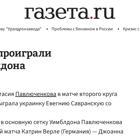
аву "Уралдронзавода"
Проблемы с бензином в России
Кризис с
проиграли
лдона
стасия
Павлюченкова
в матче второго круга
грала украинку Евегнию Савранскую со
 в основную сетку Уимблдона Павлюченкова
й матча Катрин Верле (Германия) — Джоанна