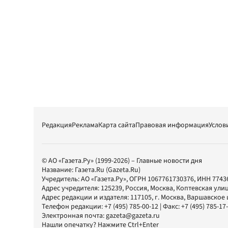
Редакция
Реклама
Карта сайта
Правовая информация
Услов
© АО «Газета.Ру» (1999-2026) – Главные новости дня
Название:
Газета.Ru
(Gazeta.Ru)
Учредитель:
АО «Газета.Ру»
, ОГРН 1067761730376, ИНН 7743
Адрес учредителя: 125239, Россия, Москва, Коптевская улиц
Адрес редакции и издателя:
117105
, г.
Москва
,
Варшавское шо
Телефон редакции:
+7 (495) 785-00-12
| Факс:
+7 (495) 785-17
Электронная почта:
gazeta@gazeta.ru
Нашли опечатку? Нажмите Ctrl+Enter