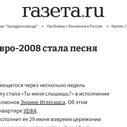
аву "Уралдронзавода"
Проблемы с бензином в России
Кризис с
ро-2008 стала песня
ющегося через несколько недель
лу стала «Ты меня слышишь?» в исполнении
иллионов
Энрике Иглесиаса
. Об этом
-квартире
УЕФА
.
сполнит ее 29 июня вовремя церемонии