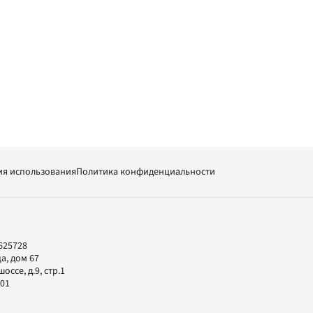
ия использования
Политика конфиденциальности
625728
а, дом 67
ссе, д.9, стр.1
-01