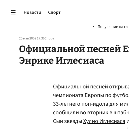
Новости
Спорт
Покушение на гл
20 мая 2008 17:30
Спорт
Официальной песней Ев
Энрике Иглесиаса
Официальной песней открыва
чемпионата Европы по футбо
33-летнего поп-идола для м
сообщили во вторник в штаб
Сын звезды
Хулио Иглесиаса
и