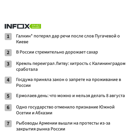
1
Галкин* потерял дар речи после слов Пугачевой о
Киеве
2
В России стремительно дорожает сахар
3
Кремль переиграл Литву: хитрость с Калининградом
сработала
4
Госдума приняла закон о запрете на проживание в
России
5
Ермолаев день: что можно и нельзя делать 8 августа
6
Одно государство отменило признание Южной
Осетии и Абхазии
7
Рыбоводы Армении вышли на протесты из-за
закрытия рынка России