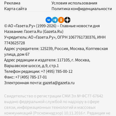
Реклама
Условия использования
Карта сайта
Политика конфиденциальности
© АО «Газета.Ру» (1999-2026) – Главные новости дня
Название:
Газета.Ru
(Gazeta.Ru)
Учредитель:
АО «Газета.Ру»
, ОГРН 1067761730376, ИНН
7743625728
Адрес учредителя: 125239, Россия, Москва, Коптевская
улица, дом 67
Адрес редакции и издателя:
117105
, г.
Москва
,
Варшавское шоссе, д.9, стр.1
Телефон редакции:
+7 (495) 785-00-12
Факс:
+7 (495) 785-17-01
Электронная почта:
gazeta@gazeta.ru
Свидетельство о регистрации СМИ Эл № ФС77-67642
выдано федеральной службой по надзору в сфере
связи, информационных технологий и массовых
коммуникаций (Роскомнадзор) 10.11.2016 г. Редакция не