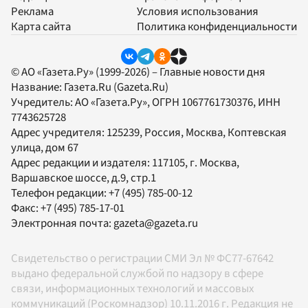
Реклама
Условия использования
Карта сайта
Политика конфиденциальности
© АО «Газета.Ру» (1999-2026) – Главные новости дня
Название:
Газета.Ru
(Gazeta.Ru)
Учредитель:
АО «Газета.Ру»
, ОГРН 1067761730376, ИНН
7743625728
Адрес учредителя: 125239, Россия, Москва, Коптевская
улица, дом 67
Адрес редакции и издателя:
117105
, г.
Москва
,
Варшавское шоссе, д.9, стр.1
Телефон редакции:
+7 (495) 785-00-12
Факс:
+7 (495) 785-17-01
Электронная почта:
gazeta@gazeta.ru
Свидетельство о регистрации СМИ Эл № ФС77-67642
выдано федеральной службой по надзору в сфере
связи, информационных технологий и массовых
коммуникаций (Роскомнадзор) 10.11.2016 г. Редакция не