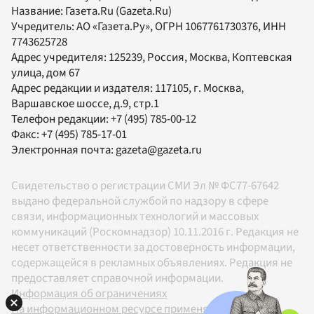
Название:
Газета.Ru
(Gazeta.Ru)
Учредитель:
АО «Газета.Ру»
, ОГРН 1067761730376, ИНН
7743625728
Адрес учредителя: 125239, Россия, Москва, Коптевская
улица, дом 67
Адрес редакции и издателя:
117105
, г.
Москва
,
Варшавское шоссе, д.9, стр.1
Телефон редакции:
+7 (495) 785-00-12
Факс:
+7 (495) 785-17-01
Электронная почта:
gazeta@gazeta.ru
Свидетельство о регистрации СМИ Эл № ФС77-67642
выдано федеральной службой по надзору в сфере
связи, информационных технологий и массовых
коммуникаций (Роскомнадзор) 10.11.2016 г. Редакция не
несет ответственности за достоверность информации,
содержащейся в рекламных объявлениях. Редакция не
предоставляет справочной информации.
Информация об ограничениях
На информационном ресурсе применяются