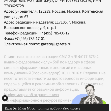
Учредитель:
АО «Газета.Ру»
, ОГРН 1067761730376, ИНН
7743625728
Адрес учредителя: 125239, Россия, Москва, Коптевская
улица, дом 67
Адрес редакции и издателя:
117105
, г.
Москва
,
Варшавское шоссе, д.9, стр.1
Телефон редакции:
+7 (495) 785-00-12
Факс:
+7 (495) 785-17-01
Электронная почта:
gazeta@gazeta.ru
Свидетельство о регистрации СМИ Эл № ФС77-67642
выдано федеральной службой по надзору в сфере
связи, информационных технологий и массовых
коммуникаций (Роскомнадзор) 10.11.2016 г. Редакция не
несет ответственности за достоверность информации,
содержащейся в рекламных объявлениях. Редакция не
предоставляет справочной информации.
Информация об ограничениях
На информационном ресурсе применяются
рекомендательные технологии в соответствии с
Если бы Илон Маск тратил по 1 млн долларов в