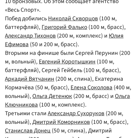
10 бронзовых. Об этом сообщает агентство
«Весь Спорт».
Побед добились
Николай Скворцов
(100 м,
баттерфляй),
Григорий Фалько
(100 м, брасс),
Александр Тихонов
(200 м, комплекс) и
Юлия
Ефимова
(50 и 200 м, брасс).
Вторыми на финише были Сергей Перунин (200
м, вольный),
Евгений Коротышкин
(100 м,
баттерфляй), Сергей Гейбель (100 м, брасс),
Аркадий Вятчанин
(200 м, спина), Екатерина
Кормачёва (50 м, брасс),
Елена Соколова
(400 м,
вольный),
Ольга Детенюк
(200 м, брасс) и
Ольга
Ключникова
(100 м, комплекс).
Третьими стали
Александр Сухоруков
(200 м,
вольный),
Дмитрий Коморников
(100 м, брасс),
Станислав Донец
(50 м, спина), Дмитрий