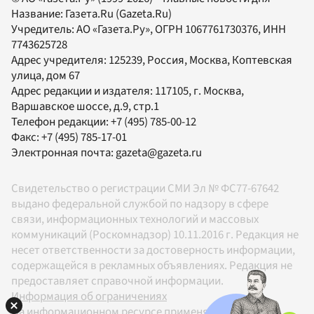
Название:
Газета.Ru
(Gazeta.Ru)
Учредитель:
АО «Газета.Ру»
, ОГРН 1067761730376, ИНН
7743625728
Адрес учредителя: 125239, Россия, Москва, Коптевская
улица, дом 67
Адрес редакции и издателя:
117105
, г.
Москва
,
Варшавское шоссе, д.9, стр.1
Телефон редакции:
+7 (495) 785-00-12
Факс:
+7 (495) 785-17-01
Электронная почта:
gazeta@gazeta.ru
Свидетельство о регистрации СМИ Эл № ФС77-67642
выдано федеральной службой по надзору в сфере
связи, информационных технологий и массовых
коммуникаций (Роскомнадзор) 10.11.2016 г. Редакция не
несет ответственности за достоверность информации,
содержащейся в рекламных объявлениях. Редакция не
предоставляет справочной информации.
Информация об ограничениях
На информационном ресурсе применяются