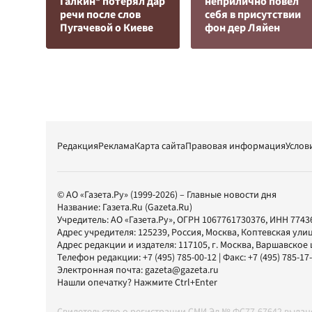
Галкин* потерял дар
неприлично повел
речи после слов
cебя в присутствии
Пугачевой о Киеве
фон дер Ляйен
Редакция
Реклама
Карта сайта
Правовая информация
Услов
© АО «Газета.Ру» (1999-2026) – Главные новости дня
Название:
Газета.Ru
(Gazeta.Ru)
Учредитель:
АО «Газета.Ру»
, ОГРН 1067761730376, ИНН 7743
Адрес учредителя: 125239, Россия, Москва, Коптевская улиц
Адрес редакции и издателя:
117105
, г.
Москва
,
Варшавское шо
Телефон редакции:
+7 (495) 785-00-12
| Факс:
+7 (495) 785-17
Электронная почта:
gazeta@gazeta.ru
Нашли опечатку? Нажмите Ctrl+Enter
Свидетельство о регистрации СМИ Эл № ФС77-67642 выда