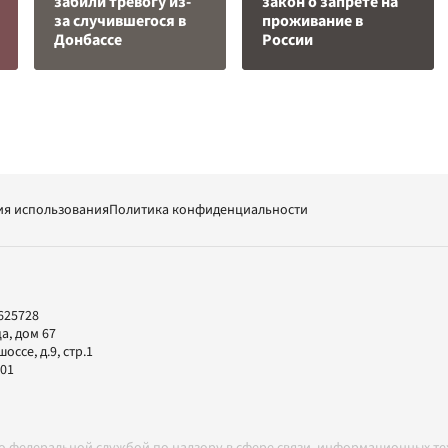
забили тревогу из-
закон о запрете на
за случившегося в
проживание в
Донбассе
России
ия использования
Политика конфиденциальности
625728
а, дом 67
ссе, д.9, стр.1
-01
но федеральной службой по надзору в сфере связи, информационных т