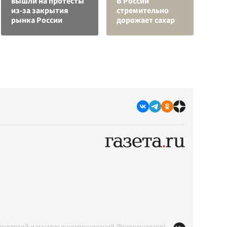
вышли на протесты
В России
С
из-за закрытия
стремительно
а
рынка России
дорожает сахар
с
ехнологий и массовых коммуникаций (Роскомнадзор)