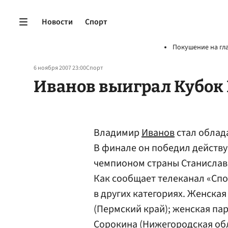
Новости
Спорт
Покушение на гл
6 ноября 2007 23:00
Спорт
Иванов выиграл Кубок
Владимир
Иванов
стал облад
В финале он победил действу
чемпионом страны Станислава 
Как сообщает телеканал «Спо
в других категориях. Женска
(Пермский край); женская па
Сорокина (Нижегородская обл