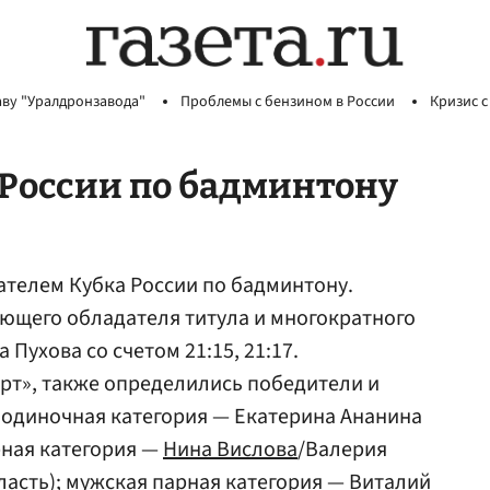
аву "Уралдронзавода"
Проблемы с бензином в России
Кризис с
 России по бадминтону
ателем Кубка России по бадминтону.
ющего обладателя титула и многократного
Пухова со счетом 21:15, 21:17.
рт», также определились победители и
я одиночная категория — Екатерина Ананина
рная категория —
Нина Вислова
/Валерия
асть); мужская парная категория —
Виталий