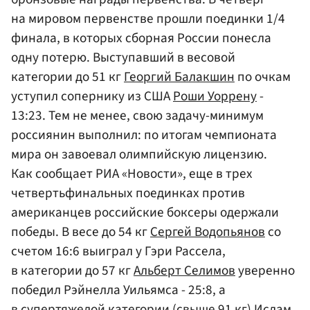
на мировом первенстве прошли поединки 1/4
финала, в которых сборная России понесла
одну потерю. Выступавший в весовой
категории до 51 кг
Георгий Балакшин
по очкам
уступил сопернику из США
Роши Уоррену
-
13:23. Тем не менее, свою задачу-минимум
россиянин выполнил: по итогам чемпионата
мира он завоевал олимпийскую лицензию.
Как сообщает РИА «Новости», еще в трех
четвертьфинальных поединках против
американцев российские боксеры одержали
победы. В весе до 54 кг
Сергей Водопьянов
со
счетом 16:6 выиграл у Гэри Рассела,
в категории до 57 кг
Альберт Селимов
уверенно
победил Рэйнелла Уильямса - 25:8, а
в супертяжелой категории (свыше 91 кг) Ислам