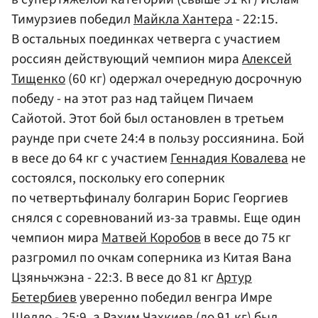
Тимурзиев победил
Майкла Хантера
- 22:15.
В остальных поединках четверга с участием
россиян действующий чемпион мира
Алексей
Тищенко
(60 кг) одержал очередную досрочную
победу - на этот раз над тайцем Пичаем
Сайотой. Этот бой был остановлен в третьем
раунде при счете 24:4 в пользу россиянина. Бой
в весе до 64 кг с участием
Геннадия Ковалева
не
состоялся, поскольку его соперник
по четвертьфиналу болгарин Борис Георгиев
снялся с соревнований из-за травмы. Еще один
чемпион мира
Матвей Коробов
в весе до 75 кг
разгромил по очкам соперника из Китая Вана
Цзяньчжэна - 22:3. В весе до 81 кг
Артур
Бетербиев
уверенно победил венгра Имре
Шелло - 25:9, а
Рахим Чахкиев
(до 91 кг) был