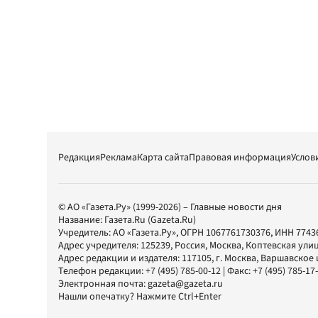
Редакция
Реклама
Карта сайта
Правовая информация
Услов
© АО «Газета.Ру» (1999-2026) – Главные новости дня
Название:
Газета.Ru
(Gazeta.Ru)
Учредитель:
АО «Газета.Ру»
, ОГРН 1067761730376, ИНН 7743
Адрес учредителя: 125239, Россия, Москва, Коптевская улиц
Адрес редакции и издателя:
117105
, г.
Москва
,
Варшавское шо
Телефон редакции:
+7 (495) 785-00-12
| Факс:
+7 (495) 785-17
Электронная почта:
gazeta@gazeta.ru
Нашли опечатку? Нажмите Ctrl+Enter