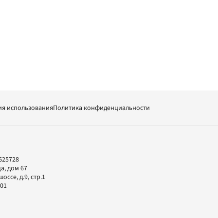
ия использования
Политика конфиденциальности
625728
а, дом 67
ссе, д.9, стр.1
-01