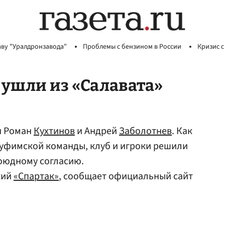
аву "Уралдронзавода"
Проблемы с бензином в России
Кризис с
 ушли из «Салавата»
и Роман
Кухтинов
и Андрей
Заболотнев
. Как
уфимской команды, клуб и игроки решили
боюдному согласию.
кий
«Спартак»
, сообщает официальный сайт