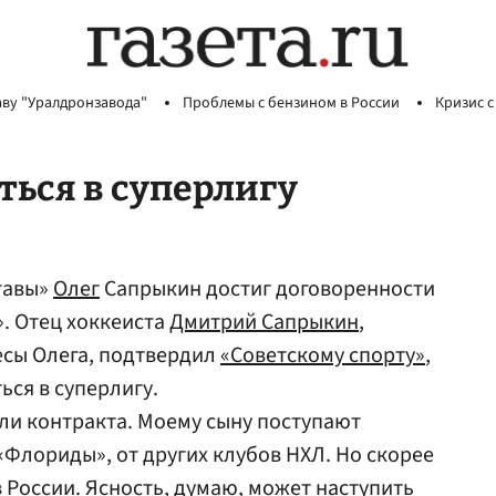
аву "Уралдронзавода"
Проблемы с бензином в России
Кризис с
ься в суперлигу
тавы»
Олег
Сапрыкин достиг договоренности
». Отец хоккеиста
Дмитрий Сапрыкин
,
есы Олега, подтвердил
«Советскому спорту»
,
ься в суперлигу.
али контракта. Моему сыну поступают
«Флориды», от других клубов НХЛ. Но скорее
 России. Ясность, думаю, может наступить