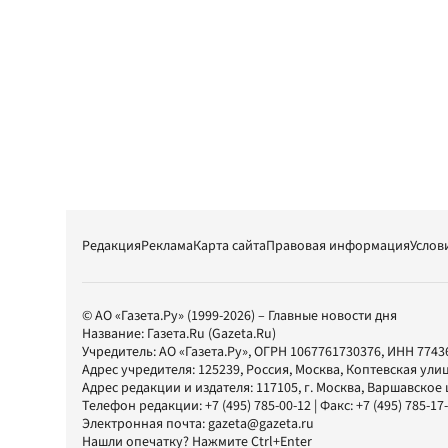
Редакция
Реклама
Карта сайта
Правовая информация
Услов
© АО «Газета.Ру» (1999-2026) – Главные новости дня
Название:
Газета.Ru
(Gazeta.Ru)
Учредитель:
АО «Газета.Ру»
, ОГРН 1067761730376, ИНН 7743
Адрес учредителя: 125239, Россия, Москва, Коптевская улиц
Адрес редакции и издателя:
117105
, г.
Москва
,
Варшавское шо
Телефон редакции:
+7 (495) 785-00-12
| Факс:
+7 (495) 785-17
Электронная почта:
gazeta@gazeta.ru
Нашли опечатку? Нажмите Ctrl+Enter