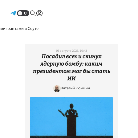
Авторизоваться
 мигрантами в Сеуте
07 августа 2026, 10:43
Посадил всех и скинул
ядерную бомбу: каким
президентом мог бы стать
ИИ
Виталий Рюмшин