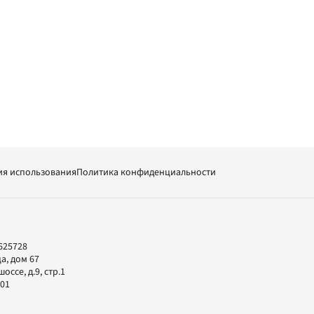
ия использования
Политика конфиденциальности
625728
а, дом 67
ссе, д.9, стр.1
-01