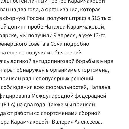
альностей личный тренер Карамчаковой
ан на два года, а организация, которая
 сборную России, получит штраф в $15 тыс:
ой допинг-пробе Натальи Карамчаковой,
оярске, мы получили 9 апреля, а уже 13-го
енерского совета в Сочи подробно
ока еще не получили объяснений
уясь логикой антидопинговой борьбы в мире
парат обнаружен в организме спортсмена,
, приняли ряд непопулярных решений.
е соблюдения всех формальностей, Наталья
ифицирована Международной федерацией
FILA) на два года. Также мы приняли
ода от работы со спортсменами сборной
нера Карамчаковой -
Валерия Алексеева
,