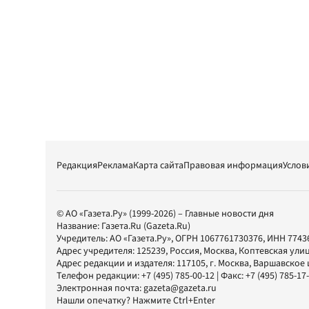
Редакция
Реклама
Карта сайта
Правовая информация
Услов
© АО «Газета.Ру» (1999-2026) – Главные новости дня
Название:
Газета.Ru
(Gazeta.Ru)
Учредитель:
АО «Газета.Ру»
, ОГРН 1067761730376, ИНН 7743
Адрес учредителя: 125239, Россия, Москва, Коптевская улиц
Адрес редакции и издателя:
117105
, г.
Москва
,
Варшавское шо
Телефон редакции:
+7 (495) 785-00-12
| Факс:
+7 (495) 785-17
Электронная почта:
gazeta@gazeta.ru
Нашли опечатку? Нажмите Ctrl+Enter