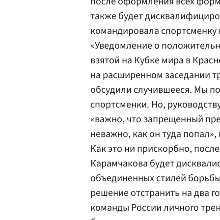
после оформления всех форм
также будет дисквалифициров
командировала спортсменку в
«Уведомление о положительн
взятой на Кубке мира в Красн
на расширенном заседании тр
обсудили случившееся. Мы п
спортсменки. Но, руководств
«важно, что запрещенный пре
неважно, как он туда попал»
Как это ни прискорбно, посл
Карамчакова будет дисквал
объединенных стилей борьбы (
решение отстранить на два г
команды России личного тре