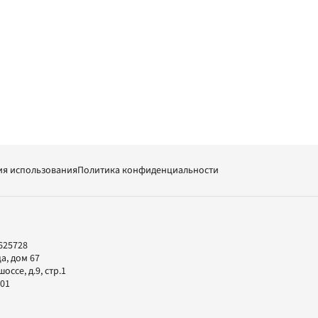
ия использования
Политика конфиденциальности
625728
а, дом 67
ссе, д.9, стр.1
-01