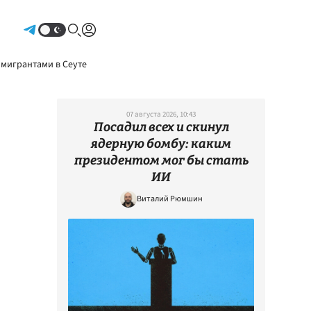
Авторизоваться
 мигрантами в Сеуте
07 августа 2026, 10:43
Посадил всех и скинул
ядерную бомбу: каким
президентом мог бы стать
ИИ
Виталий Рюмшин