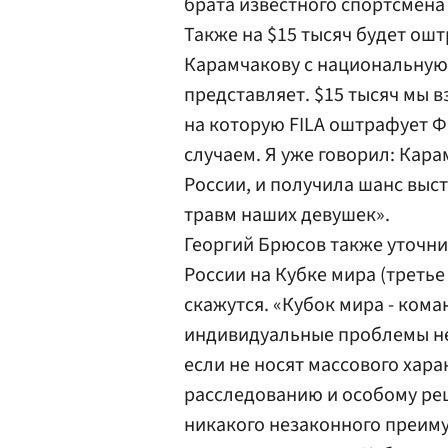
брата известного спортсмена
Также на $15 тысяч будет о
Карамчакову с национальную 
представляет. $15 тысяч мы вз
на которую FILA оштрафует Ф
случаем. Я уже говорил: Кара
России, и получила шанс выс
травм наших девушек».
Георгий Брюсов также уточни
России на Кубке мира (треть
скажутся. «Кубок мира - ком
индивидуальные проблемы не
если не носят массового хар
расследованию и особому ре
никакого незаконного преиму