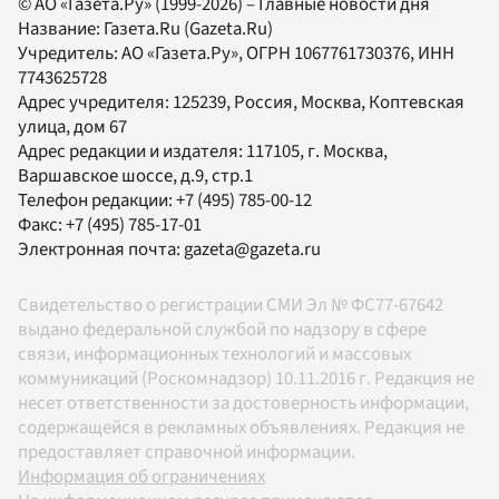
© АО «Газета.Ру» (1999-2026) – Главные новости дня
Название:
Газета.Ru
(Gazeta.Ru)
Учредитель:
АО «Газета.Ру»
, ОГРН 1067761730376, ИНН
7743625728
Адрес учредителя: 125239, Россия, Москва, Коптевская
улица, дом 67
Адрес редакции и издателя:
117105
, г.
Москва
,
Варшавское шоссе, д.9, стр.1
Телефон редакции:
+7 (495) 785-00-12
Факс:
+7 (495) 785-17-01
Электронная почта:
gazeta@gazeta.ru
Свидетельство о регистрации СМИ Эл № ФС77-67642
выдано федеральной службой по надзору в сфере
связи, информационных технологий и массовых
коммуникаций (Роскомнадзор) 10.11.2016 г. Редакция не
несет ответственности за достоверность информации,
содержащейся в рекламных объявлениях. Редакция не
предоставляет справочной информации.
Информация об ограничениях