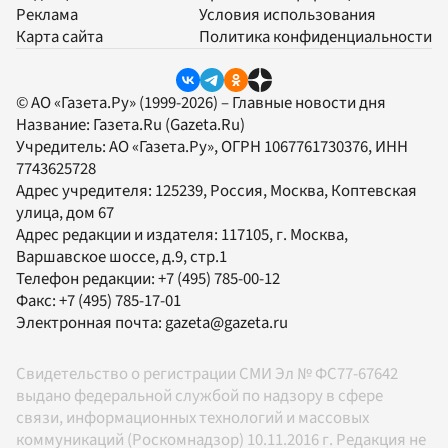
Реклама
Условия использования
Карта сайта
Политика конфиденциальности
© АО «Газета.Ру» (1999-2026) – Главные новости дня
Название:
Газета.Ru
(Gazeta.Ru)
Учредитель:
АО «Газета.Ру»
, ОГРН 1067761730376, ИНН
7743625728
Адрес учредителя: 125239, Россия, Москва, Коптевская
улица, дом 67
Адрес редакции и издателя:
117105
, г.
Москва
,
Варшавское шоссе, д.9, стр.1
Телефон редакции:
+7 (495) 785-00-12
Факс:
+7 (495) 785-17-01
Электронная почта:
gazeta@gazeta.ru
Свидетельство о регистрации СМИ Эл № ФС77-67642
выдано федеральной службой по надзору в сфере
связи, информационных технологий и массовых
коммуникаций (Роскомнадзор) 10.11.2016 г. Редакция не