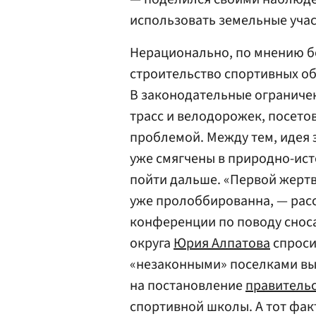
использовать земельные учас
Нерационально, по мнению б
строительство спортивных об
В законодательные ограниче
трасс и велодорожек, посето
проблемой. Между тем, идея э
уже смягчены в природно-ист
пойти дальше. «Первой жертв
уже пролоббированна, — расс
конференции по поводу сноса
округа
Юрия Алпатова
спроси
«незаконными» поселками вы
на постановление
правительс
спортивной школы. А тот факт