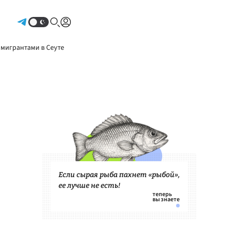
Авторизоваться
 мигрантами в Сеуте
Если сырая рыба пахнет «рыбой»,
ее лучше не есть!