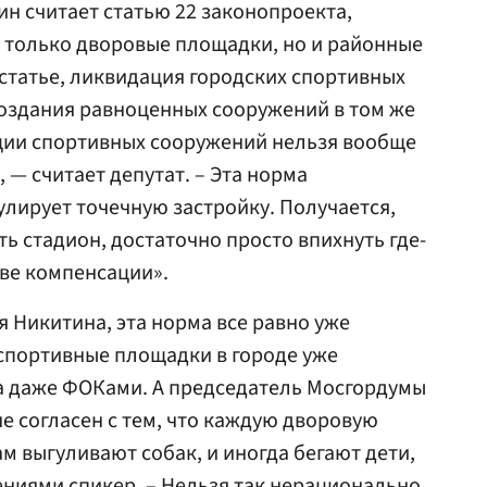
н считает статью 22 законопроекта,
 только дворовые площадки, но и районные
 статье, ликвидация городских спортивных
создания равноценных сооружений в том же
ации спортивных сооружений нельзя вообще
, — считает депутат. – Эта норма
лирует точечную застройку. Получается,
ить стадион, достаточно просто впихнуть где-
ве компенсации».
 Никитина, эта норма все равно уже
 спортивные площадки в городе уже
да даже ФОКами. А председатель Мосгордумы
е согласен с тем, что каждую дворовую
м выгуливают собак, и иногда бегают дети,
ниями спикер. – Нельзя так нерационально