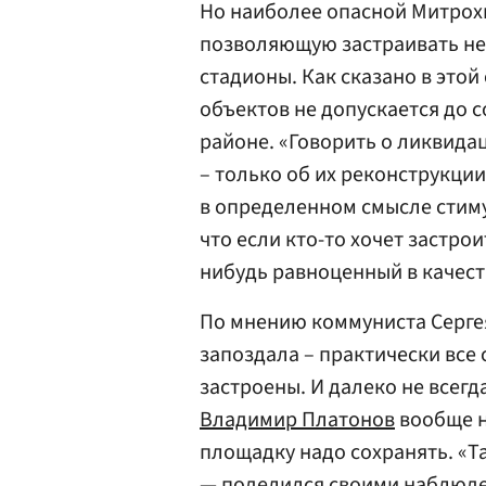
Но наиболее опасной Митрохи
позволяющую застраивать не
стадионы. Как сказано в этой
объектов не допускается до 
районе. «Говорить о ликвид
– только об их реконструкции
в определенном смысле стиму
что если кто-то хочет застро
нибудь равноценный в качест
По мнению коммуниста Сергея
запоздала – практически все
застроены. И далеко не всег
Владимир Платонов
вообще н
площадку надо сохранять. «Та
— поделился своими наблюде