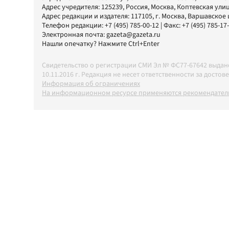
Адрес учредителя: 125239, Россия, Москва, Коптевская улиц
Адрес редакции и издателя:
117105
, г.
Москва
,
Варшавское шо
Телефон редакции:
+7 (495) 785-00-12
| Факс:
+7 (495) 785-17
Электронная почта:
gazeta@gazeta.ru
Нашли опечатку? Нажмите Ctrl+Enter
Свидетельство о регистрации СМИ Эл № ФС77-67642 выда
10.11.2016 г. Редакция не несет ответственности за дос
Информация об ограничениях
На информационном ресурсе применяются рекомендатель