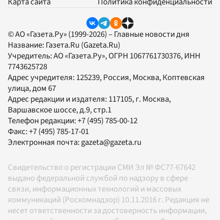
Карта сайта
Политика конфиденциальности
© АО «Газета.Ру» (1999-2026) – Главные новости дня
Название:
Газета.Ru
(Gazeta.Ru)
Учредитель:
АО «Газета.Ру»
, ОГРН 1067761730376, ИНН
7743625728
Адрес учредителя: 125239, Россия, Москва, Коптевская
улица, дом 67
Адрес редакции и издателя:
117105
, г.
Москва
,
Варшавское шоссе, д.9, стр.1
Телефон редакции:
+7 (495) 785-00-12
Факс:
+7 (495) 785-17-01
Электронная почта:
gazeta@gazeta.ru
Свидетельство о регистрации СМИ Эл № ФС77-67642
выдано федеральной службой по надзору в сфере
связи, информационных технологий и массовых
коммуникаций (Роскомнадзор) 10.11.2016 г. Редакция не
несет ответственности за достоверность информации,