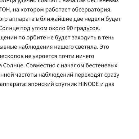
олнца удачно совпал с началом бестеневых
ОН, на котором работает обсерватория.
го аппарата в ближайшие две недели будет
Солнце под углом около 90 градусов.
щении по орбите не будет заходить в тень
ывные наблюдения нашего светила. Это
лескопов не укроется почти ничего
на Солнце. Совместно с началом бестеневых
нной частоты наблюдений переходят сразу
аппарата: японский спутник HINODE и два