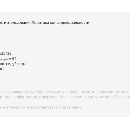
ия использования
Политика конфиденциальности
625728
а, дом 67
ссе, д.9, стр.1
-01
но федеральной службой по надзору в сфере связи, информационных т
товерность информации, содержащейся в рекламных объявлениях. Редак
ные технологии в соответствии с Правилами