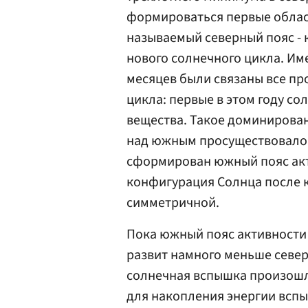
формироваться первые облас
называемый северный пояс -
нового солнечного цикла. Име
месяцев были связаны все пр
цикла: первые в этом году с
вещества. Такое доминирова
над южным просуществовало о
сформирован южный пояс акт
конфигурация Солнца после к
симметричной.
Пока южный пояс активности 
развит намного меньше северн
солнечная вспышка произошл
для накопления энергии вспы