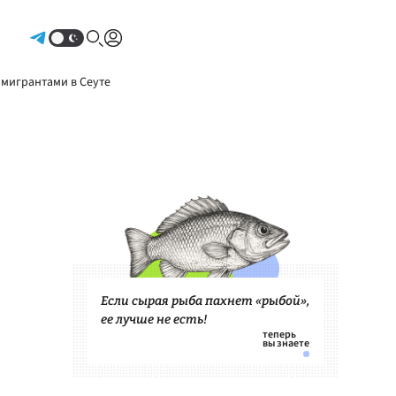
Авторизоваться
 мигрантами в Сеуте
Если сырая рыба пахнет «рыбой»,
ее лучше не есть!