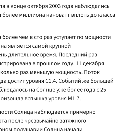
а в конце октября 2003 года наблюдались
 более миллиона нановатт вплоть до класса
более чем в сто раз уступает по мощности
на является самой крупной
ень длительное время. Последний раз
истрирована в прошлом году, 11 декабря
есколько раз меньшую мощность. Поток
гда достиг уровня C1.4. Событий же большей
блюдалось на Солнце уже более года с 25
произошла вспышка уровня M1.7.
ности Солнца наблюдается примерно
арта после чрезвычайно затяжного
ерном полушарии Солнца начали