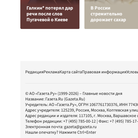
Галкин* потерял дар
В России
речи после слов
стремительно
Пугачевой о Киеве
дорожает сахар
Редакция
Реклама
Карта сайта
Правовая информация
Услов
© АО «Газета.Ру» (1999-2026) – Главные новости дня
Название:
Газета.Ru
(Gazeta.Ru)
Учредитель:
АО «Газета.Ру»
, ОГРН 1067761730376, ИНН 7743
Адрес учредителя: 125239, Россия, Москва, Коптевская улиц
Адрес редакции и издателя:
117105
, г.
Москва
,
Варшавское шо
Телефон редакции:
+7 (495) 785-00-12
| Факс:
+7 (495) 785-17
Электронная почта:
gazeta@gazeta.ru
Нашли опечатку? Нажмите Ctrl+Enter