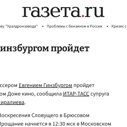
аву "Уралдронзавода"
Проблемы с бензином в России
Кризис с
Гинзбургом пройдет
иссером
Евгением Гинзбургом
пройдет
ском Доме кино, сообщила
ИТАР-ТАСС
супруга
Ширалиева
.
 Воскресения Словущего в Брюсовом
- Прощание начнется в 12:30 мск в Московском