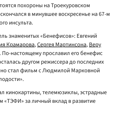
остоятся похороны на Троекуровском
 скончался в минувшее воскресенье на 67-м
ого инсульта.
тель знаменитых «Бенефисов»: Евгений
ия Крамарова
,
Сергея Мартинсона
,
Веру
. По-настоящему прославил его бенефис
 осталась другом режиссера до последних
кино стал фильм с Людмилой Марковной
лодости».
ал кинокартины, телемюзиклы, эстрадные
м «ТЭФИ» за личный вклад в развитие