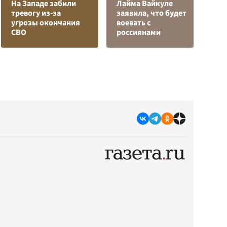
На Западе забили
Лайма Вайкуле
тревогу из-за
заявила, что будет
Я
угрозы окончания
воевать с
д
СВО
россиянами
о